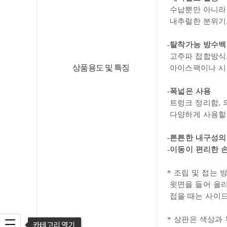
수납뿐만 아니라 
내추럴한 분위기
-탈착가능
방수백
고주파 접합방식으
상품용도 및 특징
아이스팩이나 시원
-폭넓은 사용
트렁크 정리함, 
다양하게 사용할 
-튼튼한 내구성의
-이동이 편리한 
* 조립 및 접는 
윗면을 들어 올리
접을 때
는 사이
* 상판은 색상과