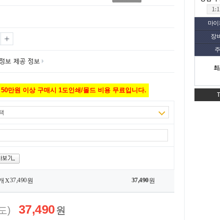
마이
장
주
최
50만원 이상 구매시 1도인쇄/몰드 비용 무료입니다.
택
37,490
37,490
개 X
원
원
37,490
도)
원