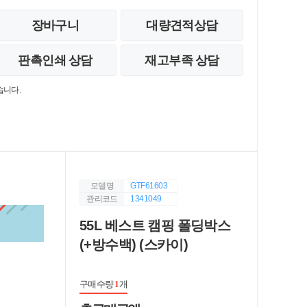
장바구니
대량견적상담
판촉인쇄 상담
재고부족 상담
습니다.
모델명
GTF61603
관리코드
1341049
55L 베스트 캠핑 폴딩박스
(+방수백) (스카이)
구매수량
1
개