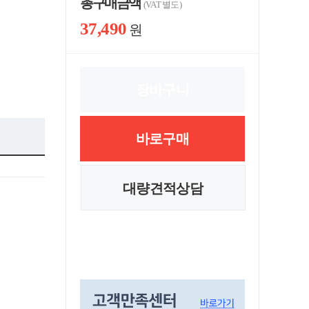
총 구매 금액
(VAT 별도)
37,490
원
장바구니
바로구매
대량견적상담