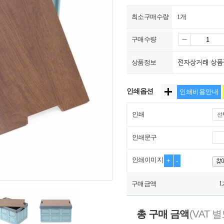
최소구매수량
1개
구매수량
상품정보
인쇄옵션
인쇄비용안내
인쇄
선
인쇄문구
인쇄이미지
+
-
1
구매금액
총 구매 금액
(VAT 별