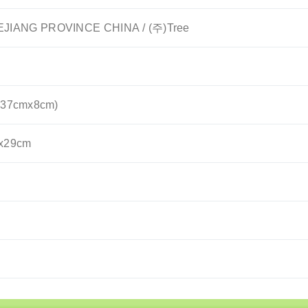
EJIANG PROVINCE CHINA / (주)Tree
7cmx8cm)
x29cm