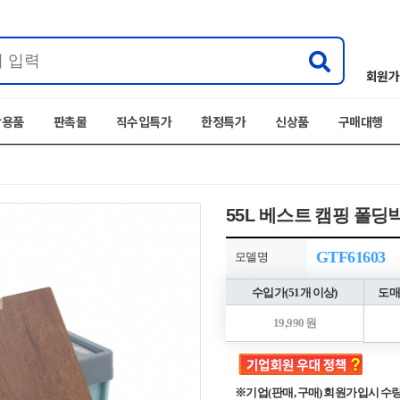
회원가
박용품
판촉물
직수입특가
한정특가
신상품
구매대행
55L 베스트 캠핑 폴딩
GTF61603
모델명
수입가(51개 이상)
도매
19,990 원
※기업(판매, 구매) 회원가입시 수