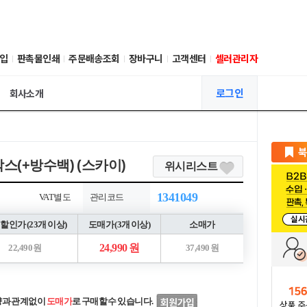
입
판촉물인쇄
주문배송조회
장바구니
고객센터
셀러관리자
로그인
회사소개
박스(+방수백) (스카이)
위시리스트
1341049
VAT별도
관리코드
할인가 (23개 이상)
도매가 (3개 이상)
소매가
24,990 원
22,490 원
37,490 원
량과 관계없이
도매가
로 구매할 수 있습니다.