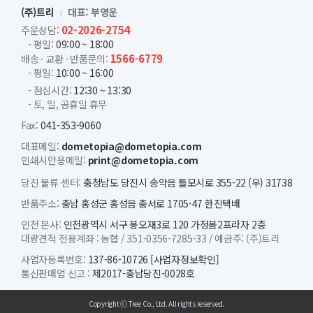
(주)트리
대표: 부영운
02-2026-2754
주문상담:
- 평일:
09:00 ~ 18:00
1566-6779
배송 · 교환 · 반품문의:
- 평일:
10:00 ~ 16:00
- 점심시간:
12:30 ~ 13:30
- 토, 일, 공휴일 휴무
Fax:
041-353-9060
대표메일:
dometopia@dometopia.com
인쇄시안용메일:
print@dometopia.com
당진 물류 센터:
충청남도 당진시 송악읍 틀모시로 355-22 (우) 31738
반품주소:
충남 홍성군 홍성읍 충서로 1705-47 한진택배
인천 본사:
인천광역시 서구 봉오재3로 120 가정봄2프라자 2층
대량견적 전용계좌 :
농협 /
351-0356-7285-33 /
예금주: (주)트리
사업자등록번호:
137-86-10726
[사업자정보확인]
통신판매업 신고 :
제2017-충남당진-0028호
Copyright ⓒ Tree Co., Ltd. All rights reserved.