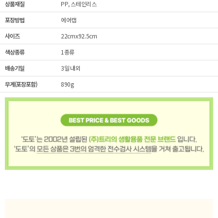
상품재질
PP, 스테인리스
포장방법
에어캡
사이즈
22cmx92.5cm
색상종류
1종류
배송기일
3일 내외
무게(포장포함)
890g