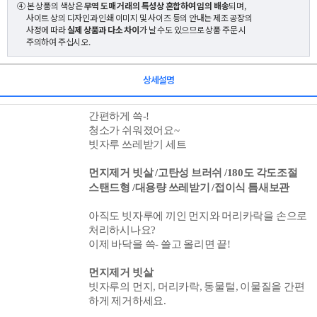
④ 본 상품의 색상은
무역 도매 거래의 특성상 혼합하여 임의 배송
되며,
사이트 상의 디자인과 인쇄 이미지 및 사이즈 등의 안내는 제조 공장의
사정에 따라
실제 상품과 다소 차이
가 날 수도 있으므로 상품 주문 시
주의하여 주십시오.
상세설명
간편하게 쓱-!
청소가 쉬워졌어요~
빗자루 쓰레받기
세트
먼지제거 빗살 /고탄성 브러쉬 /180도 각도조절
스탠드형 /대용량 쓰레받기 /접이식 틈새
보관
아직도 빗자루에 끼인 먼지와 머리카락을 손으로
처리하시나요?
이제 바닥을 쓱- 쓸고 올리면 끝!
먼지제거 빗살
빗자루의 먼지,
머리카락, 동물털, 이물질을
간편
하게 제거하세요.