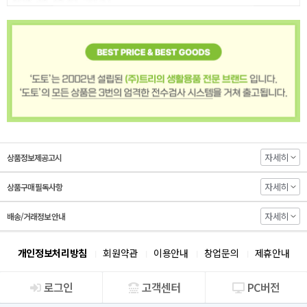
자세히
상품정보제공고시
자세히
상품구매 필독사항
자세히
배송/거래정보 안내
개인정보처리방침
회원약관
이용안내
창업문의
제휴안내
로그인
고객센터
PC버전
회사소개