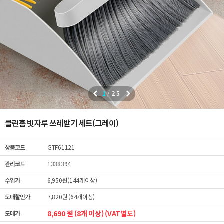
1
/
25
클린홈 빗자루 쓰레받기 세트(그레이)
상품코드
GTF61121
관리코드
1338394
수입가
6,950원(144개이상)
도매할인가
7,820원 (64개이상)
8,690 원 (8개 이상) (VAT별도)
도매가