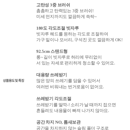
고탄성 3중 브러쉬
촘촘하고 탄력있는 3중
브러쉬!
미세 먼지까지도 깔끔하게 쓱싹~
180도
각도조절 빗자루
빗자루 헤드를 원하는 각도로
조절하여
가구 밑이나 모서리, 구석진 곳도 깔끔하게 OK!
92.5cm 스탠드형
롱~ 길이 빗자루로 허리에 무리없이
서 있는 자세로 편리하게 청소할 수 있어요.
대용량 쓰레받기
상품용도 및 특징
많은 양의 쓰레기를 담을 수 있어서
여러번 비워내는 번거로움이 없어요.
쓰레받기
각도조절
쓰레받기를 딸깍-! 소리가 날 때까지 접으면
흔들려도 내용물이 빠져 나가지 않아요.
공간 차지 NO,
틈새보관
공간을 차지하지 않는 슬림 폴더 구조로