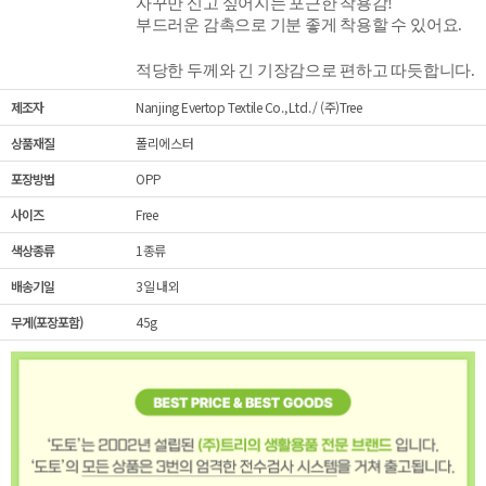
자꾸만 신고 싶어지는 포근한 착용감!
부드러운 감촉으로 기분 좋게 착용할 수 있어요.
적당한 두께와 긴 기장감으로 편하고 따듯합니다.
제조자
Nanjing Evertop Textile Co., Ltd. / (주)Tree
상품재질
폴리에스터
포장방법
OPP
사이즈
Free
색상종류
1종류
배송기일
3일 내외
무게(포장포함)
45g