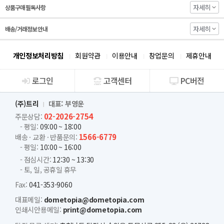
자세히
상품구매 필독사항
자세히
배송/거래정보 안내
개인정보처리방침
회원약관
이용안내
창업문의
제휴안내
로그인
고객센터
PC버전
회사소개
(주)트리
대표: 부영운
02-2026-2754
주문상담:
- 평일:
09:00 ~ 18:00
1566-6779
배송 · 교환 · 반품문의:
- 평일:
10:00 ~ 16:00
- 점심시간:
12:30 ~ 13:30
- 토, 일, 공휴일 휴무
Fax:
041-353-9060
대표메일:
dometopia@dometopia.com
인쇄시안용메일:
print@dometopia.com