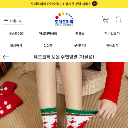
카테고리
베스트100
여름대박용품
판촉물
직수입특가
한정특가
신상품
구매대행
회사소개
레드윈터 보온 수면양말 (겨울용)