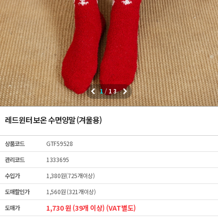
1
/
13
레드윈터 보온 수면양말 (겨울용)
상품코드
GTF59528
관리코드
1333695
수입가
1,380원(725개이상)
도매할인가
1,560원 (321개이상)
1,730 원 (39개 이상) (VAT별도)
도매가