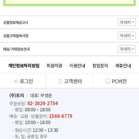
자세히
상품정보제공고시
자세히
상품구매 필독사항
자세히
배송/거래정보 안내
개인정보처리방침
회원약관
이용안내
창업문의
제휴안내
로그인
고객센터
PC버전
회사소개
(주)트리
대표: 부영운
02-2026-2754
주문상담:
- 평일:
09:00 ~ 18:00
1566-6779
배송 · 교환 · 반품문의:
- 평일:
10:00 ~ 16:00
- 점심시간:
12:30 ~ 13:30
- 토, 일, 공휴일 휴무