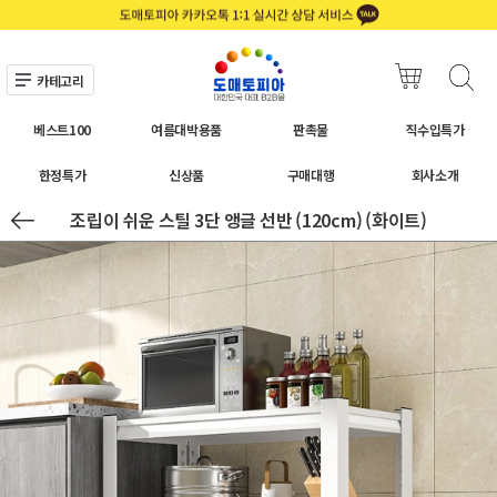
카테고리
베스트100
여름대박용품
판촉물
직수입특가
한정특가
신상품
구매대행
회사소개
조립이 쉬운 스틸 3단 앵글 선반 (120cm) (화이트)