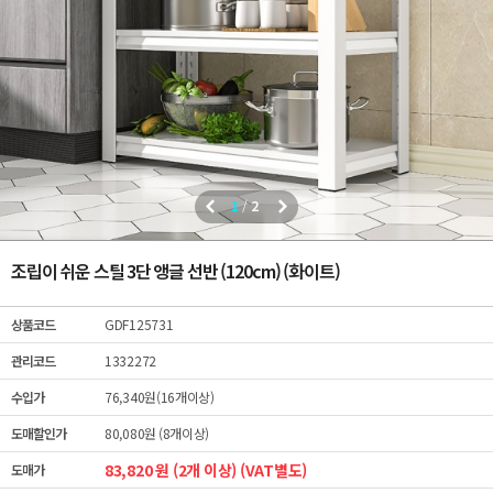
1
/
2
조립이 쉬운 스틸 3단 앵글 선반 (120cm) (화이트)
상품코드
GDF125731
관리코드
1332272
수입가
76,340원(16개이상)
도매할인가
80,080원 (8개이상)
83,820 원 (2개 이상) (VAT별도)
도매가