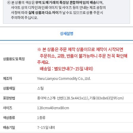
④ 본 상품의 색상은
무역 도매 거래의 특성상 혼합하여 임의 배송
되며,
사이트 상의 디자인과 인쇄 이미지 및 사이즈 등의 안내는 제조 공장의
사정에 따라
실제 상품과 다소 차이
가 날 수도 있으므로 상품 주문 시
주의하여 주십시오.
상세설명
※ 본 상품은 주문 제작 상품이므로 제작이 시작되면
주문취소, 교환, 반품이 불가능하니 주문 전 꼭 확인해
상품용도 및 특징
주세요.
배송일 : 별도안내(7~15일 내외)
제조자
Yiwu Lianyou Commodity Co., Ltd.
상품재질
스틸
포장방법
종이박스2개- 선반(128.5x44.5x11), 기둥(83x8x6)(단위:cm)
사이즈
120cmx40cmx80cm
색상종류
1종류
배송기일
7~15일 내외