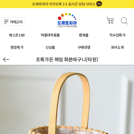
카테고리
베스트100
여름대박용품
판촉물
직수입특가
한정특가
신상품
구매대행
회사소개
초록가든 짜임 화분바구니(타원)