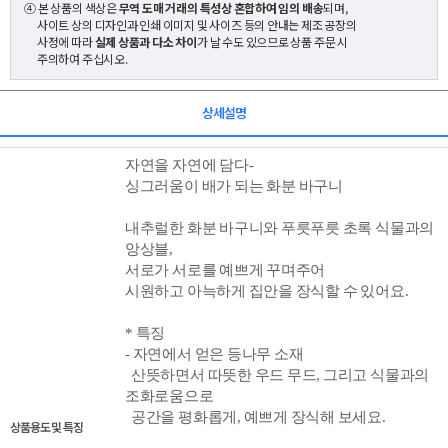
④ 본 상품의 색상은
무역 도매 거래의 특성상 혼합하여 임의 배송
되며,
사이트 상의 디자인과 인쇄 이미지 및 사이즈 등의 안내는 제조 공장의
사정에 따라
실제 상품과 다소 차이
가 날 수도 있으므로 상품 주문 시
주의하여 주십시오.
상세설명
자연을 자연에 담다-
싱그러움이 배가 되는 화분 바구니
내추럴한 화분 바구니와 푸릇푸릇 초록 식물과의
앙상블,
서로가 서로를 예쁘게 꾸며주어
시원하고 아늑하게 집안을 장식할 수 있어요.
* 특징
- 자연에서 얻은 등나무 소재
산뜻하면서 따뜻한 우드 무드, 그리고 식물과의
조화로움으로
공간을 평화롭게, 예쁘게 장식해 보세요.
상품용도 및 특징