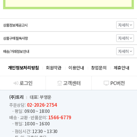
자세히
상품정보제공고시
자세히
상품구매 필독사항
자세히
배송/거래정보 안내
개인정보처리방침
회원약관
이용안내
창업문의
제휴안내
로그인
고객센터
PC버전
회사소개
(주)트리
대표: 부영운
02-2026-2754
주문상담:
- 평일:
09:00 ~ 18:00
1566-6779
배송 · 교환 · 반품문의:
- 평일:
10:00 ~ 16:00
- 점심시간:
12:30 ~ 13:30