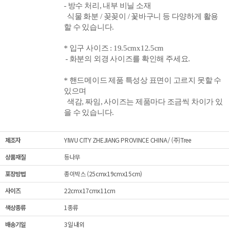
- 방수 처리, 내부 비닐 소재
식물 화분 / 꽂꽂이 / 꽃바구니 등 다양하게 활용
할 수 있습니다.
* 입구 사이즈
: 19.5cmx12.5cm
- 화분의 외경 사이즈를
확인해 주세요.
* 핸드메이드 제품 특성상 표면이 고르지 못할 수
있으며
색감, 짜임, 사이즈는 제품마다 조금씩 차이가 있
을 수 있습니다.
제조자
YIWU CITY ZHEJIANG PROVINCE CHINA / (주)Tree
상품재질
등나무
포장방법
종이박스 (25cmx19cmx15cm)
사이즈
22cmx17cmx11cm
색상종류
1종류
배송기일
3일 내외