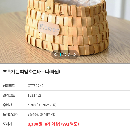
1
/
17
초록가든 짜임 화분바구니(타원)
상품코드
GTF53242
관리코드
1321432
수입가
6,700원(150개이상)
도매할인가
7,540원 (67개이상)
8,380 원 (8개 이상) (VAT별도)
도매가