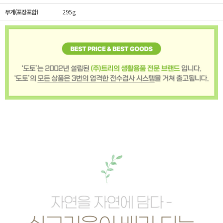
무게(포장포함)
295g