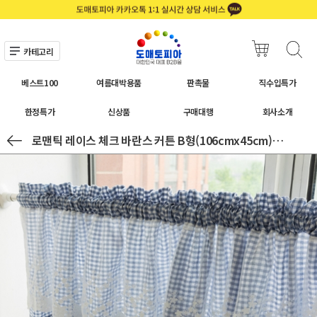
카테고리
베스트100
여름대박용품
판촉물
직수입특가
한정특가
신상품
구매대행
회사소개
로맨틱 레이스 체크 바란스 커튼 B형(106cmx45cm) (블루)