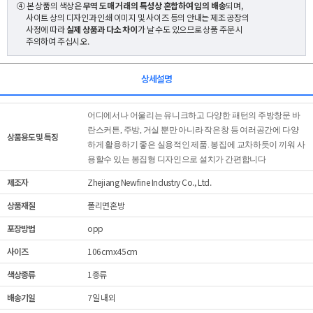
④ 본 상품의 색상은
무역 도매 거래의 특성상 혼합하여 임의 배송
되며,
사이트 상의 디자인과 인쇄 이미지 및 사이즈 등의 안내는 제조 공장의
사정에 따라
실제 상품과 다소 차이
가 날 수도 있으므로 상품 주문 시
주의하여 주십시오.
상세설명
어디에서나 어울리는 유니크하고 다양한 패턴의 주방창문 바
란스커튼, 주방, 거실 뿐만 아니라 작은창 등 여러공간에 다양
상품용도 및 특징
하게 활용하기 좋은 실용적인 제품. 봉집에 교차하듯이 끼워 사
용할수 있는 봉집형 디자인으로 설치가 간편합니다
제조자
Zhejiang Newfine Industry Co., Ltd.
상품재질
폴리면혼방
포장방법
opp
사이즈
106cmx45cm
색상종류
1종류
배송기일
7일 내외