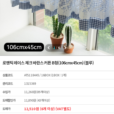
1
/
6
로맨틱 레이스 체크 바란스 커튼 B형(106cmx45cm) (블루)
상품코드
ATS118445
/ 16BOX (1BOX : 1개)
관리코드
1315369
수입가
11,260원(89개이상)
도매할인가
11,890원 (43개이상)
12,510 원 (6개 이상) (VAT별도)
도매가