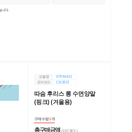
습니다.
모델명
GTF44431
관리코드
1313621
따숨 후리스 롱 수면양말
(핑크) (겨울용)
구매수량
1
개
총 구매 금액
(VAT 별도)