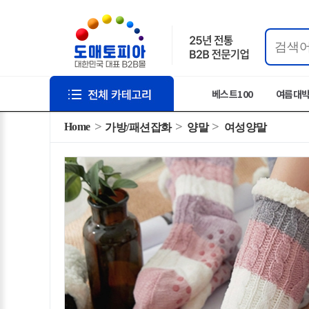
베스트100
여름대
Home
가방/패션잡화
양말
여성양말