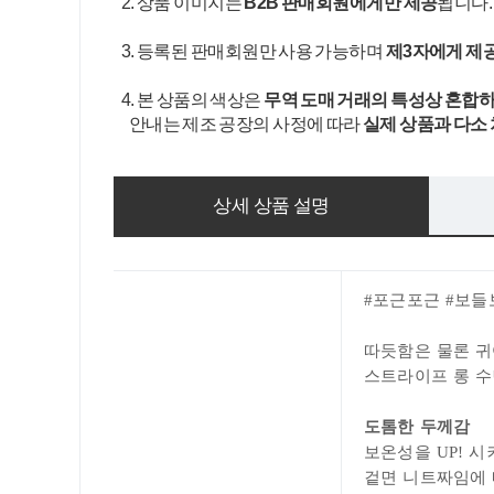
2. 상품 이미지는
B2B 판매회원에게만 제공
됩니다
3. 등록된 판매회원만 사용 가능하며
제3자에게 제
4. 본 상품의 색상은
무역 도매 거래의 특성상 혼합하
안내는 제조 공장의 사정에 따라
실제 상품과 다소
상세 상품 설명
#포근포근 #보
따듯함은 물론 귀
스트라이프 롱 
도톰한 두께감
보온성을 UP! 
겉면 니트짜임에 