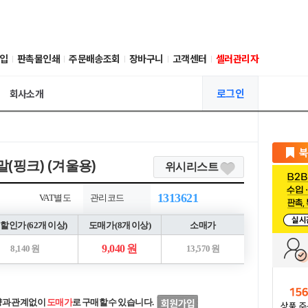
입
판촉물인쇄
주문배송조회
장바구니
고객센터
셀러관리자
로그인
회사소개
(핑크) (겨울용)
위시리스트
1313621
VAT별도
관리코드
할인가 (62개 이상)
도매가 (8개 이상)
소매가
9,040 원
8,140 원
13,570 원
량과 관계없이
도매가
로 구매할 수 있습니다.