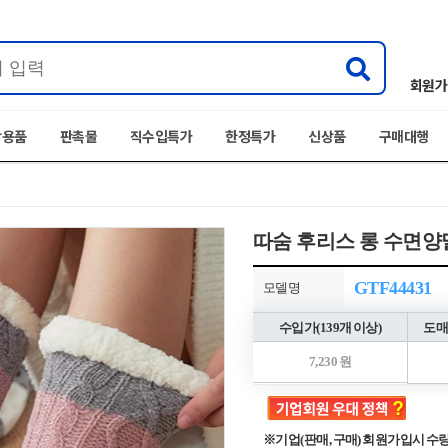
회원가
박용품
판촉물
직수입특가
한정특가
신상품
구매대행
따숨 후리스 롱 수면양말
GTF44431
모델명
수입가(139개 이상)
도매
7,230 원
※기업(판매, 구매) 회원가입시 수