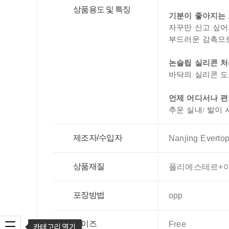
상품용도 및 특징
기분이 좋아지는
자꾸만 신고 싶어
부드러운 감촉으로
논슬립 실리콘 
바닥의 실리콘 도
언제 어디서나 
추운 실내/ 발이
제조자/수입자
Nanjing Evertop 
상품재질
폴리에스테르+
포장방법
opp
사이즈
Free
카테고리 열기