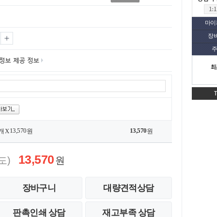
마이
장
주
최
13,570
13,570
개 X
원
원
13,570
도)
원
장바구니
대량견적상담
판촉인쇄 상담
재고부족 상담