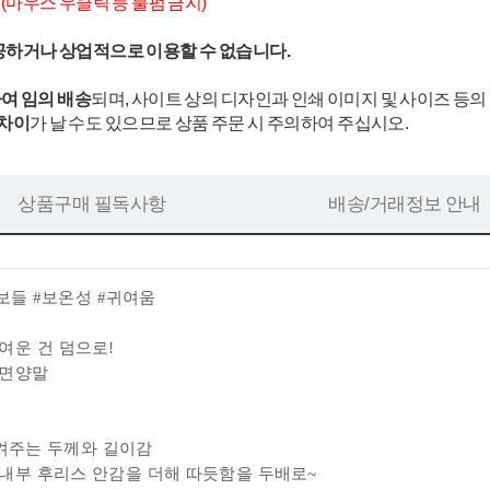
.
(마우스 우클릭 등 불펌 금지)
공하거나 상업적으로 이용할 수 없습니다.
여 임의 배송
되며, 사이트 상의 디자인과 인쇄 이미지 및 사이즈 등의
 차이
가 날 수도 있으므로 상품 주문 시 주의하여 주십시오.
상품구매 필독사항
배송/거래정보 안내
들보들
#보온성
#귀여움
여운 건 덤으로!
수면양말
시켜주는 두께와 길이감
내부 후리스 안감을 더해 따듯함을 두배로~