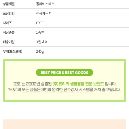
상품재질
폴리에스테르
포장방법
전용파우치
사이즈
FREE
색상종류
1종류
배송기일
3일 내외
무게(포장포함)
240g