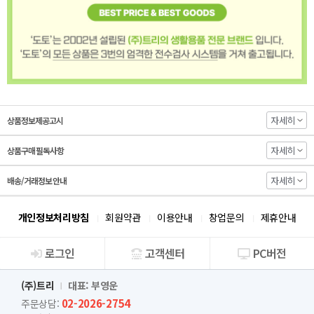
자세히
상품정보제공고시
자세히
상품구매 필독사항
자세히
배송/거래정보 안내
개인정보처리방침
회원약관
이용안내
창업문의
제휴안내
로그인
고객센터
PC버전
회사소개
(주)트리
대표: 부영운
02-2026-2754
주문상담: