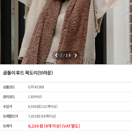
1
/
15
곰돌이 후드 목도리(브라운)
상품코드
GTF43388
관리코드
1309903
수입가
6,580원(152개이상)
도매할인가
7,410원 (68개이상)
8,230 원 (9개 이상) (VAT별도)
도매가