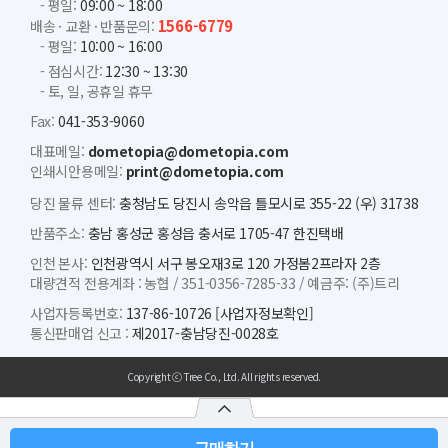
- 평일:
09:00 ~ 18:00
1566-6779
배송 · 교환 · 반품문의:
- 평일:
10:00 ~ 16:00
- 점심시간:
12:30 ~ 13:30
- 토, 일, 공휴일 휴무
Fax:
041-353-9060
대표메일:
dometopia@dometopia.com
인쇄시안용메일:
print@dometopia.com
당진 물류 센터:
충청남도 당진시 송악읍 틀모시로 355-22 (우) 31738
반품주소:
충남 홍성군 홍성읍 충서로 1705-47 한진택배
인천 본사:
인천광역시 서구 봉오재3로 120 가정봄2프라자 2층
대량견적 전용계좌 :
농협 /
351-0356-7285-33 /
예금주: (주)트리
사업자등록번호:
137-86-10726
[사업자정보확인]
통신판매업 신고 :
제2017-충남당진-0028호
Copyright ⓒ Tree Co., Ltd. All rights reserved.