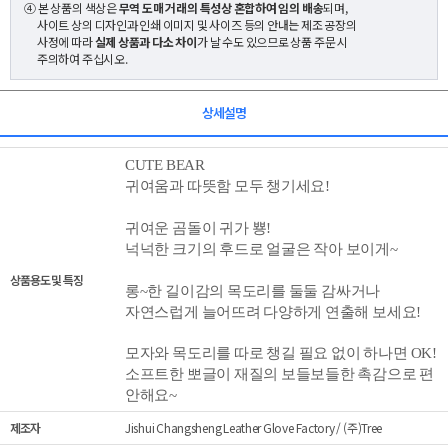
④ 본 상품의 색상은
무역 도매 거래의 특성상 혼합하여 임의 배송
되며,
사이트 상의 디자인과 인쇄 이미지 및 사이즈 등의 안내는 제조 공장의
사정에 따라
실제 상품과 다소 차이
가 날 수도 있으므로 상품 주문 시
주의하여 주십시오.
상세설명
CUTE BEAR
귀여움과 따뜻함 모두 챙기세요!
귀여운 곰돌이 귀가
뿅!
넉넉한 크기의 후드로 얼굴은 작아 보이게~
상품용도 및 특징
롱~한 길이감의 목도리를
둘둘 감싸거나
자연스럽게 늘어뜨려 다양하게 연출해 보세요!
모자와 목도리를 따로 챙길 필요 없이 하나면 OK!
소프트한 뽀글이 재질의 보들보들한 촉감으로 편
안해요~
제조자
Jishui Changsheng Leather Glove Factory / (주)Tree