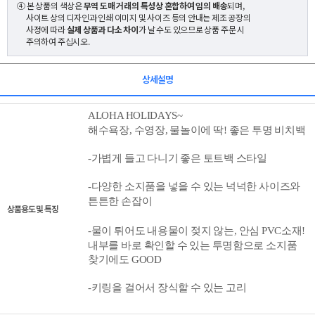
④ 본 상품의 색상은
무역 도매 거래의 특성상 혼합하여 임의 배송
되며,
사이트 상의 디자인과 인쇄 이미지 및 사이즈 등의 안내는 제조 공장의
사정에 따라
실제 상품과 다소 차이
가 날 수도 있으므로 상품 주문 시
주의하여 주십시오.
상세설명
ALOHA HOLIDAYS~
해수욕장, 수영장, 물놀이에
딱! 좋은
투명 비치백
-가볍게 들고 다니기 좋은 토트백 스타일
-다양한 소지품을 넣을 수 있는 넉넉한 사이즈와
튼튼한 손잡이
상품용도 및 특징
-
물이 튀어도 내용물이 젖지 않는, 안심 PVC소재!
내부를 바로 확인할 수 있는 투명함으로 소지품
찾기에도 GOOD
-키링을 걸어서 장식할 수 있는 고리