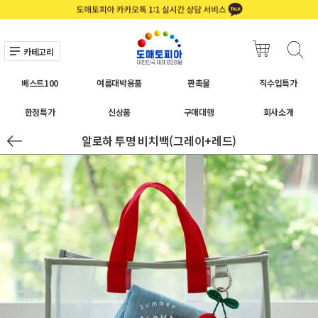
카테고리
베스트100
여름대박용품
판촉물
직수입특가
한정특가
신상품
구매대행
회사소개
알로하 투명 비치백(그레이+레드)