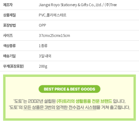
제조자
Jiangxi Royo Stationery & Gifts Co., Ltd. / (주)Tree
상품재질
PVC,폴리에스테르
포장방법
OPP
사이즈
37cmx25cmx15cm
색상종류
1종류
배송기일
3일 내외
무게(포장포함)
200g