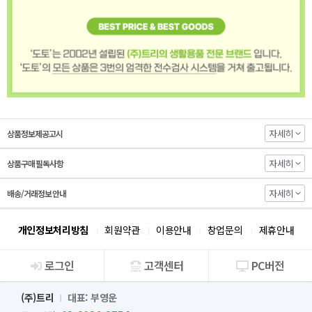
자세히
상품정보제공고시
자세히
상품구매 필독사항
자세히
배송/거래정보 안내
개인정보처리방침
회원약관
이용안내
창업문의
제휴안내
로그인
고객센터
PC버전
회사소개
(주)트리
대표: 부영운