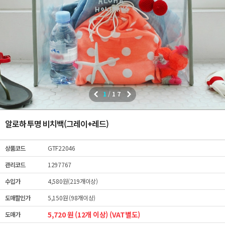
1
/
17
알로하 투명 비치백(그레이+레드)
상품코드
GTF22046
관리코드
1297767
수입가
4,580원(219개이상)
도매할인가
5,150원 (98개이상)
5,720 원 (12개 이상) (VAT별도)
도매가