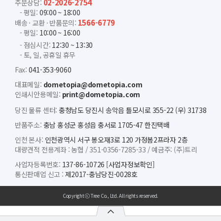
02-2026-2754
주문상담:
- 평일:
09:00 ~ 18:00
1566-6779
배송 · 교환 · 반품문의:
- 평일:
10:00 ~ 16:00
- 점심시간:
12:30 ~ 13:30
- 토, 일, 공휴일 휴무
Fax:
041-353-9060
대표메일:
dometopia@dometopia.com
인쇄시안용메일:
print@dometopia.com
당진 물류 센터:
충청남도 당진시 송악읍 틀모시로 355-22 (우) 31738
반품주소:
충남 홍성군 홍성읍 충서로 1705-47 한진택배
인천 본사:
인천광역시 서구 봉오재3로 120 가정봄2프라자 2층
대량견적 전용계좌 :
농협 /
351-0356-7285-33 /
예금주: (주)트리
사업자등록번호:
137-86-10726
[사업자정보확인]
통신판매업 신고 :
제2017-충남당진-0028호
Copyright ⓒ Tree Co., Ltd. All rights reserved.