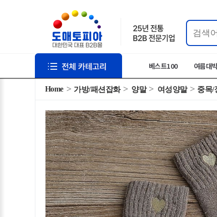
베스트100
여름대
Home
가방/패션잡화
양말
여성양말
중목/