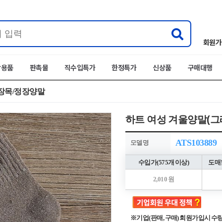
회원가
박용품
판촉물
직수입특가
한정특가
신상품
구매대행
장목/정장양말
하트 여성 겨울양말(그
ATS103889
모델명
수입가(575개 이상)
도매할
2,010 원
※기업(판매, 구매) 회원가입시 수