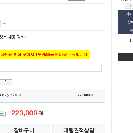
마이
장
주
최
50만원 이상 구매시 1도인쇄/몰드 비용 무료입니다.
00
2,230
223,000
개 X
원
원
223,000
도)
원
장바구니
대량견적상담