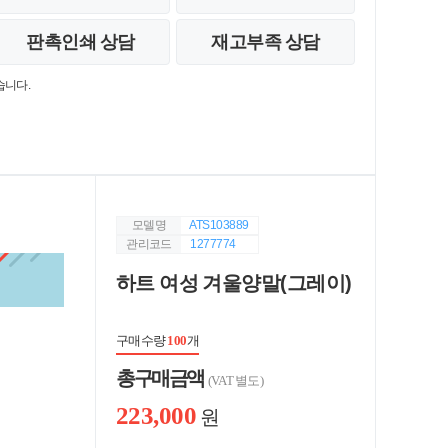
판촉인쇄 상담
재고부족 상담
습니다.
모델명
ATS103889
관리코드
1277774
하트 여성 겨울양말(그레이)
구매수량
100
개
총 구매 금액
(VAT 별도)
223,000
원