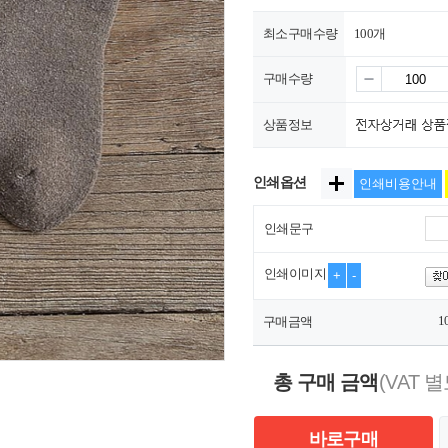
최소구매수량
100개
구매수량
상품정보
인쇄옵션
인쇄비용안내
인쇄문구
인쇄이미지
+
-
1
구매금액
총 구매 금액
(VAT 별
바로구매