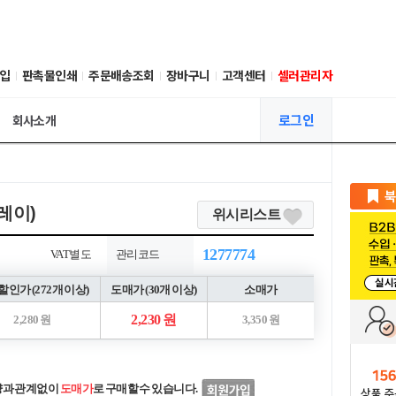
입
판촉물인쇄
주문배송조회
장바구니
고객센터
셀러관리자
로그인
회사소개
레이)
위시리스트
1277774
VAT별도
관리코드
인가 (272개 이상)
도매가 (30개 이상)
소매가
2,230 원
2,280 원
3,350 원
량과 관계없이
도매가
로 구매할 수 있습니다.