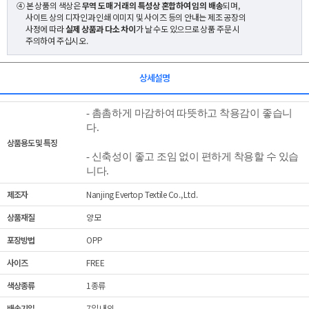
④ 본 상품의 색상은
무역 도매 거래의 특성상 혼합하여 임의 배송
되며,
사이트 상의 디자인과 인쇄 이미지 및 사이즈 등의 안내는 제조 공장의
사정에 따라
실제 상품과 다소 차이
가 날 수도 있으므로 상품 주문 시
주의하여 주십시오.
상세설명
- 촘촘하게 마감하여 따뜻하고 착용감이 좋습니
다.
상품용도 및 특징
- 신축성이 좋고 조임 없이 편하게 착용할 수 있습
니다.
제조자
Nanjing Evertop Textile Co., Ltd.
상품재질
양모
포장방법
OPP
사이즈
FREE
색상종류
1종류
배송기일
7일 내외