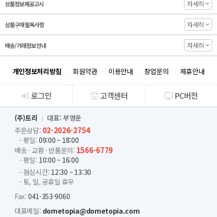
자세히
상품정보제공고시
자세히
상품구매 필독사항
자세히
배송/거래정보 안내
개인정보처리방침
회원약관
이용안내
창업문의
제휴안내
로그인
고객센터
PC버전
회사소개
(주)트리
대표: 부영운
02-2026-2754
주문상담:
- 평일:
09:00 ~ 18:00
1566-6779
배송 · 교환 · 반품문의:
- 평일:
10:00 ~ 16:00
- 점심시간:
12:30 ~ 13:30
- 토, 일, 공휴일 휴무
Fax:
041-353-9060
대표메일:
dometopia@dometopia.com