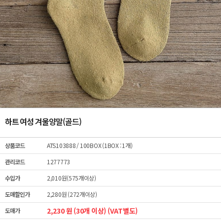
하트 여성 겨울양말(골드)
상품코드
ATS103888
/ 100BOX (1BOX : 1개)
관리코드
1277773
수입가
2,010원(575개이상)
도매할인가
2,280원 (272개이상)
2,230 원 (30개 이상) (VAT별도)
도매가