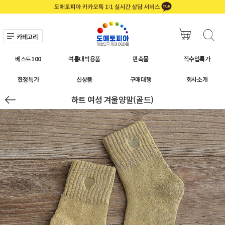
카테고리
베스트100
여름대박용품
판촉물
직수입특가
한정특가
신상품
구매대행
회사소개
하트 여성 겨울양말(골드)