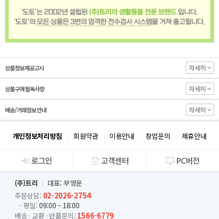
자세히
상품정보제공고시
자세히
상품구매 필독사항
자세히
배송/거래정보 안내
개인정보처리방침
회원약관
이용안내
창업문의
제휴안내
로그인
고객센터
PC버전
회사소개
(주)트리
대표: 부영운
02-2026-2754
주문상담:
- 평일:
09:00 ~ 18:00
1566-6779
배송 · 교환 · 반품문의: