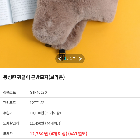
1
/
17
풍성한 귀달이 군밤모자(브라운)
상품코드
GTF40280
관리코드
1277132
수입가
10,180원(99개이상)
도매할인가
11,460원 (44개이상)
12,730 원 (6개 이상) (VAT별도)
도매가