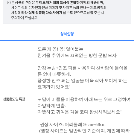
④ 본 상품의 색상은
무역 도매 거래의 특성상 혼합하여 임의 배송
되며,
사이트 상의 디자인과 인쇄 이미지 및 사이즈 등의 안내는 제조 공장의
사정에 따라
실제 상품과 다소 차이
가 날 수도 있으므로 상품 주문 시
주의하여 주십시오.
상세설명
모든 게 꽁! 꽁! 얼어붙는
한겨울 추위에도 끄떡없는 방한 군밤 모자
안감 누빔+인조 퍼를 사용하여 찬바람이 들어올
틈 없이 따뜻하게.
풍성한 인조 퍼는 얼굴을 더욱 작아 보이게 하는
효과까지 있어요!
상품용도 및 특징
귀달이 버클을 이용하여 아래 또는 위로 고정하여
다양하게 연출.
따뜻하고 귀여운 겨울 코디 완성시켜보세요!
- 권장 사이즈: 머리둘레
56cm~58cm
(권장 사이즈는 일반적인 기준이며, 개인에 따라