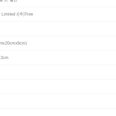
 Limited /(주)Tree
mx20cmx9cm)
13cm