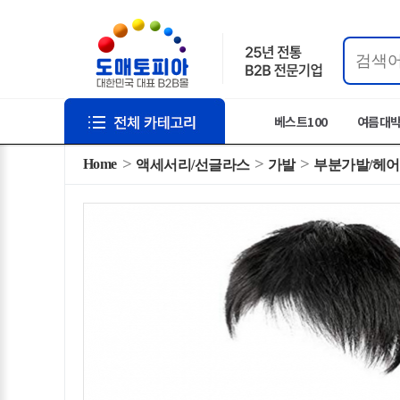
베스트100
여름대
Home
액세서리/선글라스
가발
부분가발/헤