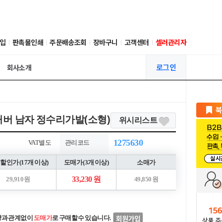
입
판촉물인쇄
주문배송조회
장바구니
고객센터
셀러관리자
로그인
회사소개
커버 남자 정수리가발(소형)
위시리스트
1275630
VAT별도
관리코드
할인가 (17개 이상)
도매가 (3개 이상)
소매가
33,230 원
29,910 원
49,850 원
량과 관계없이
도매가
로 구매할 수 있습니다.