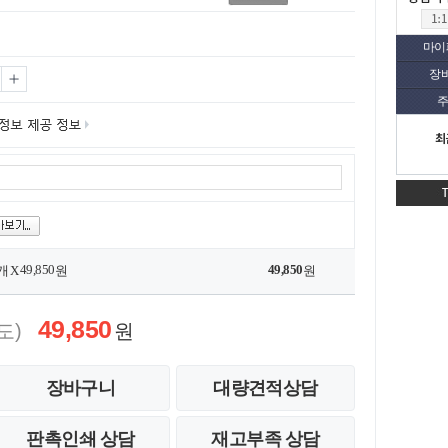
마이
장
주
최
49,850
49,850
개 X
원
원
49,850
도)
원
장바구니
대량견적상담
판촉인쇄 상담
재고부족 상담