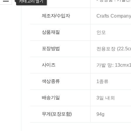
제조자/수입자
Crafts Company
상품재질
인모
포장방법
전용포장 (22.5c
사이즈
가발 망: 13cmx
색상종류
1종류
배송기일
3일 내외
무게(포장포함)
94g