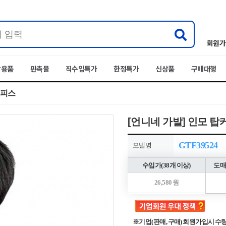
회원가
박용품
판촉물
직수입특가
한정특가
신상품
구매대행
어피스
[언니네 가발] 인모 탑
GTF39524
모델명
수입가(38개 이상)
도매
26,580 원
※기업(판매, 구매) 회원가입시 수