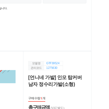
습니다.
모델명
GTF39524
관리코드
1275630
[언니네 가발] 인모 탑커버
남자 정수리가발(소형)
구매수량
1
개
총 구매 금액
(VAT 별도)