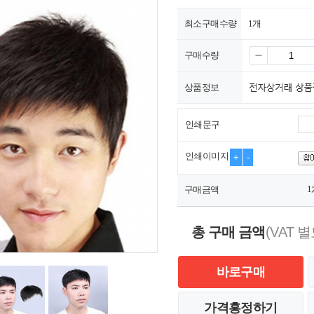
최소구매수량
1개
구매수량
상품정보
인쇄문구
인쇄이미지
+
-
1
구매금액
총 구매 금액
(VAT 별
바로구매
가격흥정하기