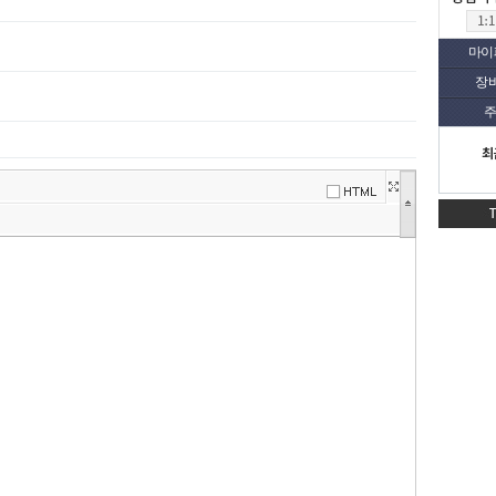
마이
장
주
최