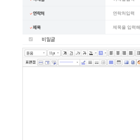
연락처
제목
비밀글
넓게쓰기
툴바 더보기
에디터
돋움
11pt