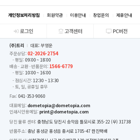
개인정보처리방침
회원약관
이용안내
창업문의
제휴안내
로그인
고객센터
PC버전
회사소개
(주)트리
대표: 부영운
02-2026-2754
주문상담:
- 평일:
09:00 ~ 18:00
1566-6779
배송 · 교환 · 반품문의:
- 평일:
10:00 ~ 16:00
- 점심시간:
12:30 ~ 13:30
- 토, 일, 공휴일 휴무
Fax:
041-353-9060
대표메일:
dometopia@dometopia.com
인쇄시안용메일:
print@dometopia.com
당진 물류 센터:
충청남도 당진시 송악읍 틀모시로 355-22 (우) 31738
반품주소:
충남 홍성군 홍성읍 충서로 1705-47 한진택배