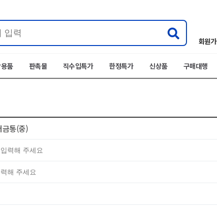
회원가
박용품
판촉물
직수입특가
한정특가
신상품
구매대행
저금통(중)