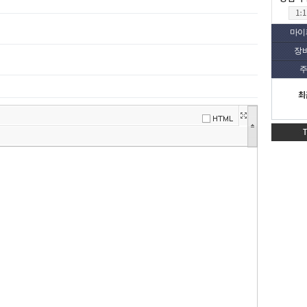
마이
장
주
최