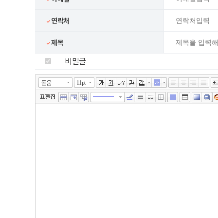
연락처
제목
비밀글
넓게쓰기
툴바 더보기
에디터
돋움
11pt