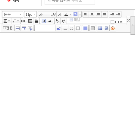
제목
돋움
11pt