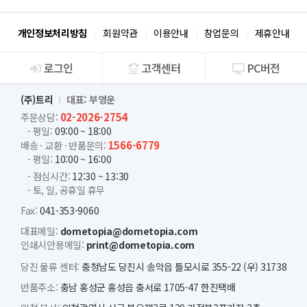
개인정보처리방침
회원약관
이용안내
창업문의
제휴안내
로그인
고객센터
PC버전
회사소개
(주)트리
대표: 부영운
02-2026-2754
주문상담:
- 평일:
09:00 ~ 18:00
1566-6779
배송 · 교환 · 반품문의:
- 평일:
10:00 ~ 16:00
- 점심시간:
12:30 ~ 13:30
- 토, 일, 공휴일 휴무
Fax:
041-353-9060
대표메일:
dometopia@dometopia.com
인쇄시안용메일:
print@dometopia.com
당진 물류 센터:
충청남도 당진시 송악읍 틀모시로 355-22 (우) 31738
반품주소:
충남 홍성군 홍성읍 충서로 1705-47 한진택배