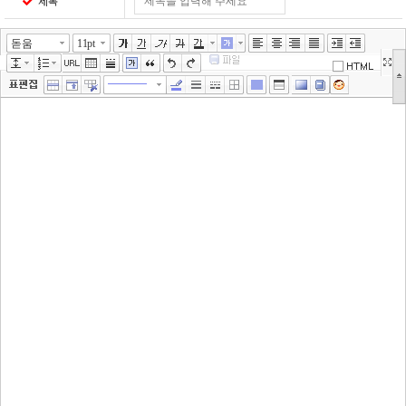
제목
돋움
11pt