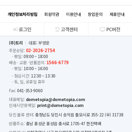
개인정보처리방침
회원약관
이용안내
창업문의
제휴안내
로그인
고객센터
PC버전
회사소개
(주)트리
대표: 부영운
02-2026-2754
주문상담:
- 평일:
09:00 ~ 18:00
1566-6779
배송 · 교환 · 반품문의:
- 평일:
10:00 ~ 16:00
- 점심시간:
12:30 ~ 13:30
- 토, 일, 공휴일 휴무
Fax:
041-353-9060
대표메일:
dometopia@dometopia.com
인쇄시안용메일:
print@dometopia.com
당진 물류 센터:
충청남도 당진시 송악읍 틀모시로 355-22 (우) 31738
반품주소:
충남 홍성군 홍성읍 충서로 1705-47 한진택배