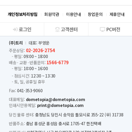
개인정보처리방침
회원약관
이용안내
창업문의
제휴안내
로그인
고객센터
PC버전
회사소개
(주)트리
대표: 부영운
02-2026-2754
주문상담:
- 평일:
09:00 ~ 18:00
1566-6779
배송 · 교환 · 반품문의:
- 평일:
10:00 ~ 16:00
- 점심시간:
12:30 ~ 13:30
- 토, 일, 공휴일 휴무
Fax:
041-353-9060
대표메일:
dometopia@dometopia.com
인쇄시안용메일:
print@dometopia.com
당진 물류 센터:
충청남도 당진시 송악읍 틀모시로 355-22 (우) 31738
반품주소:
충남 홍성군 홍성읍 충서로 1705-47 한진택배