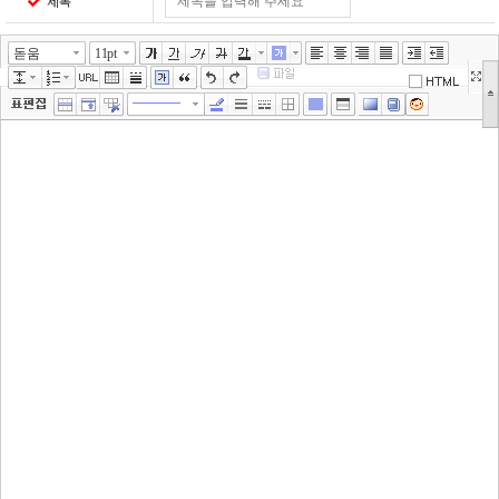
제목
돋움
11pt