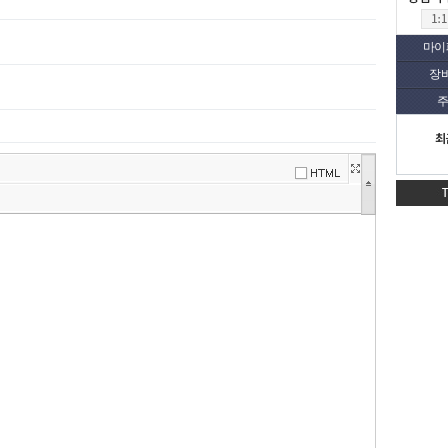
마이
장
주
최