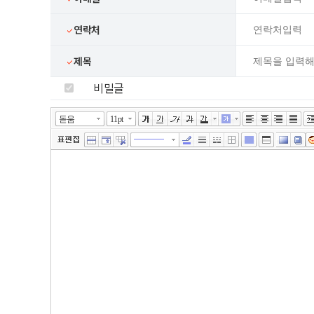
연락처
제목
비밀글
넓게쓰기
툴바 더보기
에디터
돋움
11pt