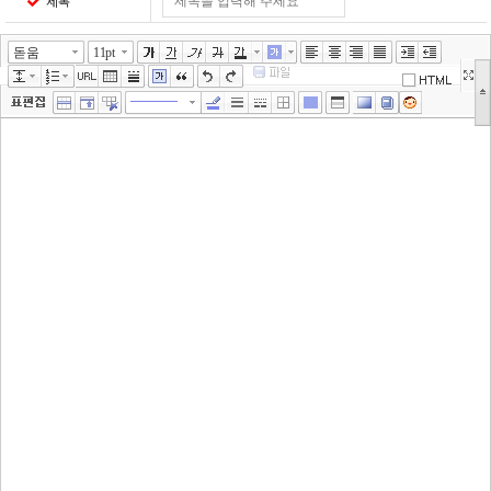
제목
돋움
11pt