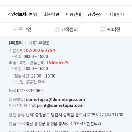
개인정보처리방침
회원약관
이용안내
창업문의
제휴안내
로그인
고객센터
PC버전
회사소개
(주)트리
대표: 부영운
02-2026-2754
주문상담:
- 평일:
09:00 ~ 18:00
1566-6779
배송 · 교환 · 반품문의:
- 평일:
10:00 ~ 16:00
- 점심시간:
12:30 ~ 13:30
- 토, 일, 공휴일 휴무
Fax:
041-353-9060
대표메일:
dometopia@dometopia.com
인쇄시안용메일:
print@dometopia.com
당진 물류 센터:
충청남도 당진시 송악읍 틀모시로 355-22 (우) 31738
반품주소:
충남 홍성군 홍성읍 충서로 1705-47 한진택배