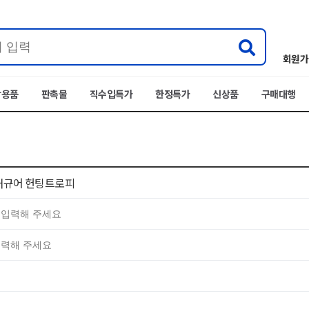
회원가
박용품
판촉물
직수입특가
한정특가
신상품
구매대행
재규어 헌팅트로피