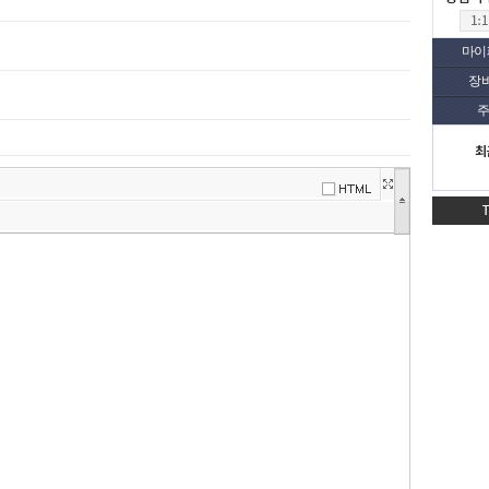
마이
장
주
최