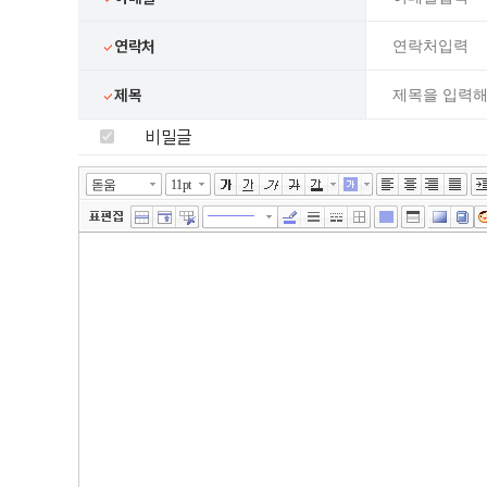
연락처
제목
비밀글
넓게쓰기
툴바 더보기
에디터
돋움
11pt