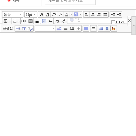
제목
돋움
11pt