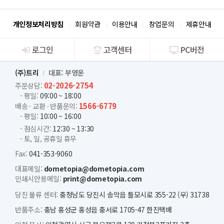
개인정보처리방침
회원약관
이용안내
창업문의
제휴안내
로그인
고객센터
PC버전
회사소개
(주)트리
대표: 부영운
02-2026-2754
주문상담:
- 평일:
09:00 ~ 18:00
1566-6779
배송 · 교환 · 반품문의:
- 평일:
10:00 ~ 16:00
- 점심시간:
12:30 ~ 13:30
- 토, 일, 공휴일 휴무
Fax:
041-353-9060
대표메일:
dometopia@dometopia.com
인쇄시안용메일:
print@dometopia.com
당진 물류 센터:
충청남도 당진시 송악읍 틀모시로 355-22 (우) 31738
반품주소:
충남 홍성군 홍성읍 충서로 1705-47 한진택배