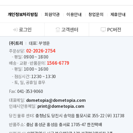
개인정보처리방침
회원약관
이용안내
창업문의
제휴안내
로그인
고객센터
PC버전
회사소개
(주)트리
대표: 부영운
02-2026-2754
주문상담:
- 평일:
09:00 ~ 18:00
1566-6779
배송 · 교환 · 반품문의:
- 평일:
10:00 ~ 16:00
- 점심시간:
12:30 ~ 13:30
- 토, 일, 공휴일 휴무
Fax:
041-353-9060
대표메일:
dometopia@dometopia.com
인쇄시안용메일:
print@dometopia.com
당진 물류 센터:
충청남도 당진시 송악읍 틀모시로 355-22 (우) 31738
반품주소:
충남 홍성군 홍성읍 충서로 1705-47 한진택배