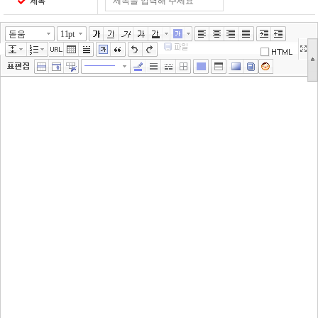
제목
돋움
11pt