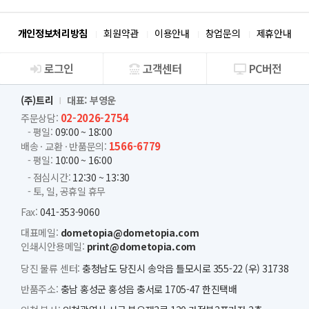
개인정보처리방침
회원약관
이용안내
창업문의
제휴안내
로그인
고객센터
PC버전
회사소개
(주)트리
대표: 부영운
02-2026-2754
주문상담:
- 평일:
09:00 ~ 18:00
1566-6779
배송 · 교환 · 반품문의:
- 평일:
10:00 ~ 16:00
- 점심시간:
12:30 ~ 13:30
- 토, 일, 공휴일 휴무
Fax:
041-353-9060
대표메일:
dometopia@dometopia.com
인쇄시안용메일:
print@dometopia.com
당진 물류 센터:
충청남도 당진시 송악읍 틀모시로 355-22 (우) 31738
반품주소:
충남 홍성군 홍성읍 충서로 1705-47 한진택배