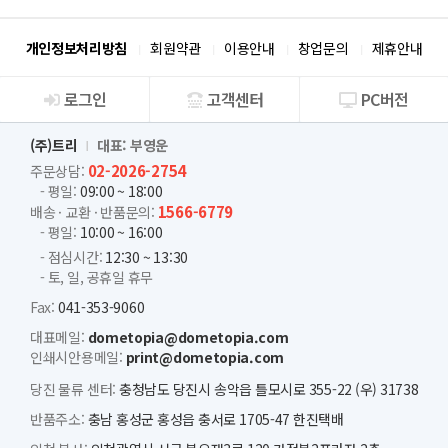
개인정보처리방침
회원약관
이용안내
창업문의
제휴안내
로그인
고객센터
PC버전
회사소개
(주)트리
대표: 부영운
02-2026-2754
주문상담:
- 평일:
09:00 ~ 18:00
1566-6779
배송 · 교환 · 반품문의:
- 평일:
10:00 ~ 16:00
- 점심시간:
12:30 ~ 13:30
- 토, 일, 공휴일 휴무
Fax:
041-353-9060
대표메일:
dometopia@dometopia.com
인쇄시안용메일:
print@dometopia.com
당진 물류 센터:
충청남도 당진시 송악읍 틀모시로 355-22 (우) 31738
반품주소:
충남 홍성군 홍성읍 충서로 1705-47 한진택배