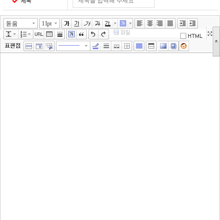
제목
돋움
11pt