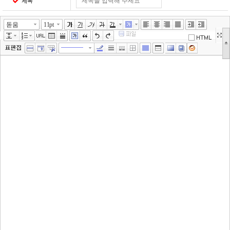
제목
돋움
11pt