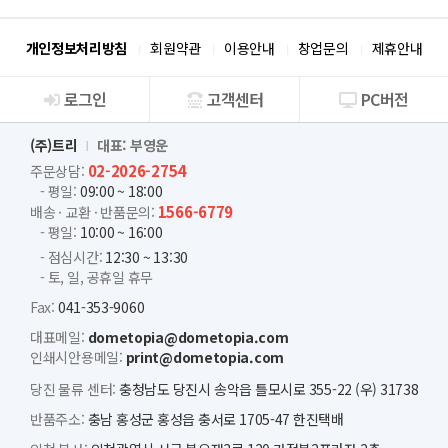
개인정보처리방침
회원약관
이용안내
창업문의
제휴안내
로그인
고객센터
PC버전
회사소개
(주)트리
대표: 부영운
02-2026-2754
주문상담:
- 평일:
09:00 ~ 18:00
1566-6779
배송 · 교환 · 반품문의:
- 평일:
10:00 ~ 16:00
- 점심시간:
12:30 ~ 13:30
- 토, 일, 공휴일 휴무
Fax:
041-353-9060
대표메일:
dometopia@dometopia.com
인쇄시안용메일:
print@dometopia.com
당진 물류 센터:
충청남도 당진시 송악읍 틀모시로 355-22 (우) 31738
반품주소:
충남 홍성군 홍성읍 충서로 1705-47 한진택배