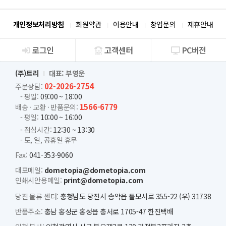
개인정보처리방침
회원약관
이용안내
창업문의
제휴안내
로그인
고객센터
PC버전
회사소개
(주)트리
대표: 부영운
02-2026-2754
주문상담:
- 평일:
09:00 ~ 18:00
1566-6779
배송 · 교환 · 반품문의:
- 평일:
10:00 ~ 16:00
- 점심시간:
12:30 ~ 13:30
- 토, 일, 공휴일 휴무
Fax:
041-353-9060
대표메일:
dometopia@dometopia.com
인쇄시안용메일:
print@dometopia.com
당진 물류 센터:
충청남도 당진시 송악읍 틀모시로 355-22 (우) 31738
반품주소:
충남 홍성군 홍성읍 충서로 1705-47 한진택배