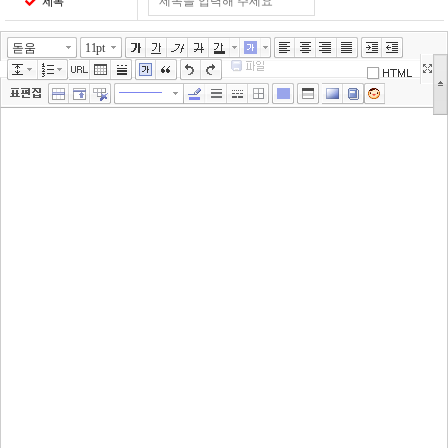
제목
돋움
11pt