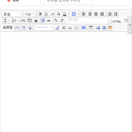
제목
돋움
11pt