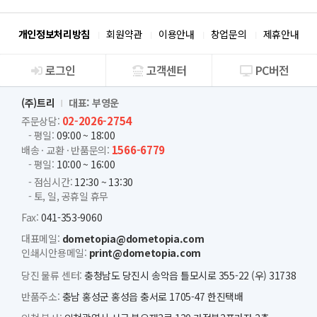
개인정보처리방침
회원약관
이용안내
창업문의
제휴안내
로그인
고객센터
PC버전
회사소개
(주)트리
대표: 부영운
02-2026-2754
주문상담:
- 평일:
09:00 ~ 18:00
1566-6779
배송 · 교환 · 반품문의:
- 평일:
10:00 ~ 16:00
- 점심시간:
12:30 ~ 13:30
- 토, 일, 공휴일 휴무
Fax:
041-353-9060
대표메일:
dometopia@dometopia.com
인쇄시안용메일:
print@dometopia.com
당진 물류 센터:
충청남도 당진시 송악읍 틀모시로 355-22 (우) 31738
반품주소:
충남 홍성군 홍성읍 충서로 1705-47 한진택배