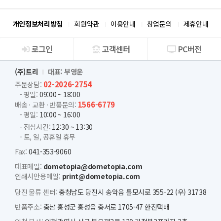
개인정보처리방침
회원약관
이용안내
창업문의
제휴안내
로그인
고객센터
PC버전
회사소개
(주)트리
대표: 부영운
02-2026-2754
주문상담:
- 평일:
09:00 ~ 18:00
1566-6779
배송 · 교환 · 반품문의:
- 평일:
10:00 ~ 16:00
- 점심시간:
12:30 ~ 13:30
- 토, 일, 공휴일 휴무
Fax:
041-353-9060
대표메일:
dometopia@dometopia.com
인쇄시안용메일:
print@dometopia.com
당진 물류 센터:
충청남도 당진시 송악읍 틀모시로 355-22 (우) 31738
반품주소:
충남 홍성군 홍성읍 충서로 1705-47 한진택배