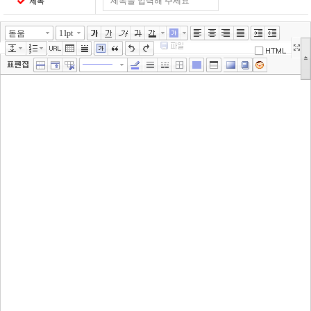
제목
돋움
11pt