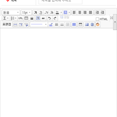
제목
돋움
11pt