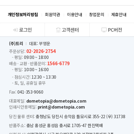
개인정보처리방침
회원약관
이용안내
창업문의
제휴안내
로그인
고객센터
PC버전
회사소개
(주)트리
대표: 부영운
02-2026-2754
주문상담:
- 평일:
09:00 ~ 18:00
1566-6779
배송 · 교환 · 반품문의:
- 평일:
10:00 ~ 16:00
- 점심시간:
12:30 ~ 13:30
- 토, 일, 공휴일 휴무
Fax:
041-353-9060
대표메일:
dometopia@dometopia.com
인쇄시안용메일:
print@dometopia.com
당진 물류 센터:
충청남도 당진시 송악읍 틀모시로 355-22 (우) 31738
반품주소:
충남 홍성군 홍성읍 충서로 1705-47 한진택배