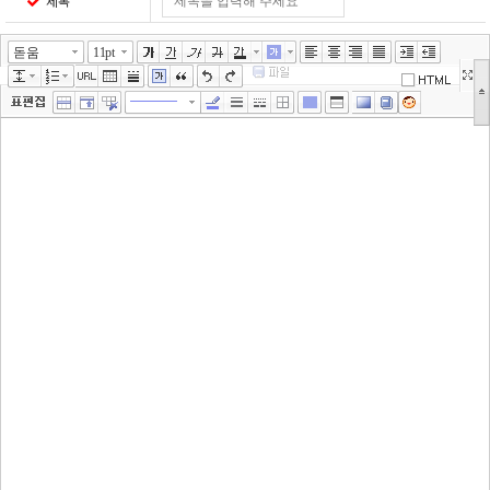
제목
돋움
11pt