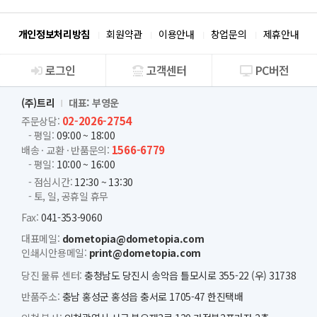
개인정보처리방침
회원약관
이용안내
창업문의
제휴안내
로그인
고객센터
PC버전
회사소개
(주)트리
대표: 부영운
02-2026-2754
주문상담:
- 평일:
09:00 ~ 18:00
1566-6779
배송 · 교환 · 반품문의:
- 평일:
10:00 ~ 16:00
- 점심시간:
12:30 ~ 13:30
- 토, 일, 공휴일 휴무
Fax:
041-353-9060
대표메일:
dometopia@dometopia.com
인쇄시안용메일:
print@dometopia.com
당진 물류 센터:
충청남도 당진시 송악읍 틀모시로 355-22 (우) 31738
반품주소:
충남 홍성군 홍성읍 충서로 1705-47 한진택배