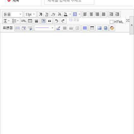
제목
돋움
11pt