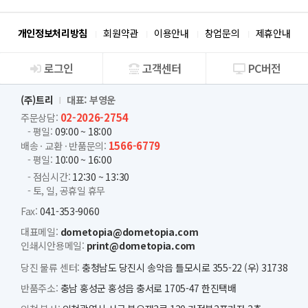
개인정보처리방침
회원약관
이용안내
창업문의
제휴안내
로그인
고객센터
PC버전
회사소개
(주)트리
대표: 부영운
02-2026-2754
주문상담:
- 평일:
09:00 ~ 18:00
1566-6779
배송 · 교환 · 반품문의:
- 평일:
10:00 ~ 16:00
- 점심시간:
12:30 ~ 13:30
- 토, 일, 공휴일 휴무
Fax:
041-353-9060
대표메일:
dometopia@dometopia.com
인쇄시안용메일:
print@dometopia.com
당진 물류 센터:
충청남도 당진시 송악읍 틀모시로 355-22 (우) 31738
반품주소:
충남 홍성군 홍성읍 충서로 1705-47 한진택배