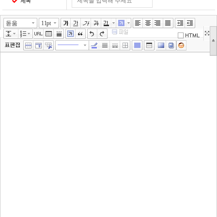
제목
돋움
11pt