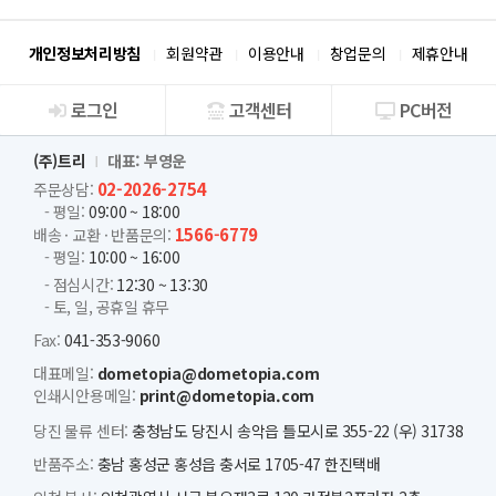
개인정보처리방침
회원약관
이용안내
창업문의
제휴안내
로그인
고객센터
PC버전
회사소개
(주)트리
대표: 부영운
02-2026-2754
주문상담:
- 평일:
09:00 ~ 18:00
1566-6779
배송 · 교환 · 반품문의:
- 평일:
10:00 ~ 16:00
- 점심시간:
12:30 ~ 13:30
- 토, 일, 공휴일 휴무
Fax:
041-353-9060
대표메일:
dometopia@dometopia.com
인쇄시안용메일:
print@dometopia.com
당진 물류 센터:
충청남도 당진시 송악읍 틀모시로 355-22 (우) 31738
반품주소:
충남 홍성군 홍성읍 충서로 1705-47 한진택배