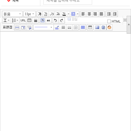
제목
돋움
11pt