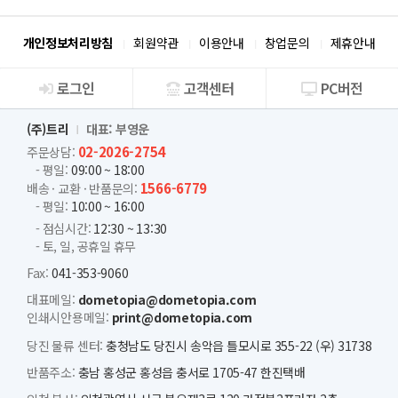
개인정보처리방침
회원약관
이용안내
창업문의
제휴안내
로그인
고객센터
PC버전
회사소개
(주)트리
대표: 부영운
02-2026-2754
주문상담:
- 평일:
09:00 ~ 18:00
1566-6779
배송 · 교환 · 반품문의:
- 평일:
10:00 ~ 16:00
- 점심시간:
12:30 ~ 13:30
- 토, 일, 공휴일 휴무
Fax:
041-353-9060
대표메일:
dometopia@dometopia.com
인쇄시안용메일:
print@dometopia.com
당진 물류 센터:
충청남도 당진시 송악읍 틀모시로 355-22 (우) 31738
반품주소:
충남 홍성군 홍성읍 충서로 1705-47 한진택배