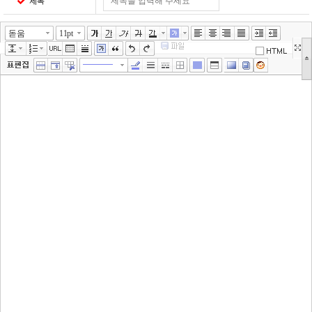
제목
돋움
11pt