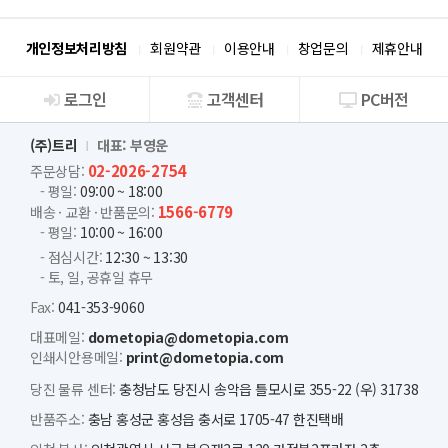
개인정보처리방침
회원약관
이용안내
창업문의
제휴안내
로그인
고객센터
PC버전
회사소개
(주)트리
대표: 부영운
02-2026-2754
주문상담:
- 평일:
09:00 ~ 18:00
1566-6779
배송 · 교환 · 반품문의:
- 평일:
10:00 ~ 16:00
- 점심시간:
12:30 ~ 13:30
- 토, 일, 공휴일 휴무
Fax:
041-353-9060
대표메일:
dometopia@dometopia.com
인쇄시안용메일:
print@dometopia.com
당진 물류 센터:
충청남도 당진시 송악읍 틀모시로 355-22 (우) 31738
반품주소:
충남 홍성군 홍성읍 충서로 1705-47 한진택배