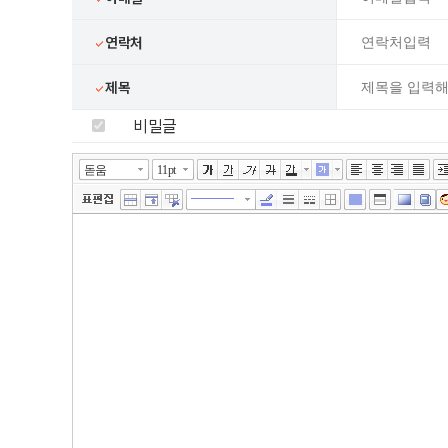
연락처
제목
비밀글
넓게쓰기
툴바 더보기
에디터
돋움
11pt