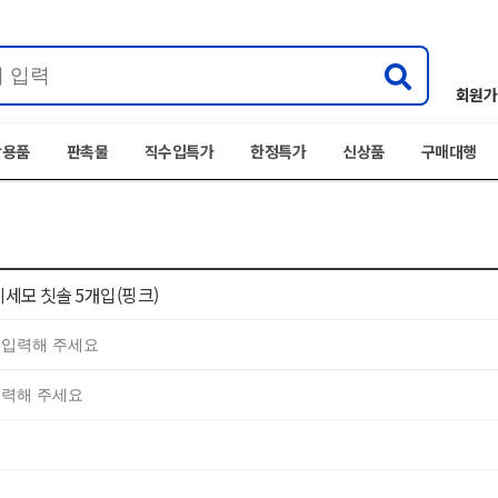
회원가
박용품
판촉물
직수입특가
한정특가
신상품
구매대행
세모 칫솔 5개입(핑크)