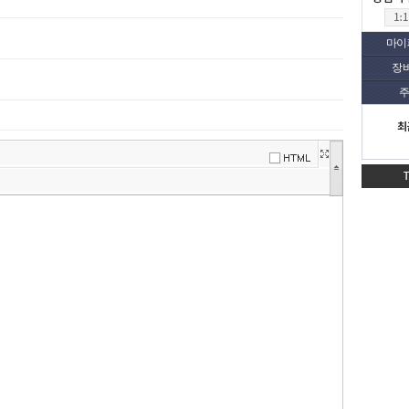
마이
장
주
최