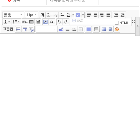
제목
돋움
11pt