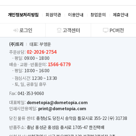
개인정보처리방침
회원약관
이용안내
창업문의
제휴안내
로그인
고객센터
PC버전
회사소개
(주)트리
대표: 부영운
02-2026-2754
주문상담:
- 평일:
09:00 ~ 18:00
1566-6779
배송 · 교환 · 반품문의:
- 평일:
10:00 ~ 16:00
- 점심시간:
12:30 ~ 13:30
- 토, 일, 공휴일 휴무
Fax:
041-353-9060
대표메일:
dometopia@dometopia.com
인쇄시안용메일:
print@dometopia.com
당진 물류 센터:
충청남도 당진시 송악읍 틀모시로 355-22 (우) 31738
반품주소:
충남 홍성군 홍성읍 충서로 1705-47 한진택배