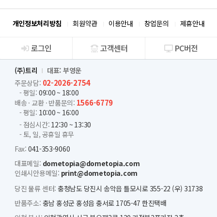
개인정보처리방침
회원약관
이용안내
창업문의
제휴안내
로그인
고객센터
PC버전
회사소개
(주)트리
대표: 부영운
02-2026-2754
주문상담:
- 평일:
09:00 ~ 18:00
1566-6779
배송 · 교환 · 반품문의:
- 평일:
10:00 ~ 16:00
- 점심시간:
12:30 ~ 13:30
- 토, 일, 공휴일 휴무
Fax:
041-353-9060
대표메일:
dometopia@dometopia.com
인쇄시안용메일:
print@dometopia.com
당진 물류 센터:
충청남도 당진시 송악읍 틀모시로 355-22 (우) 31738
반품주소:
충남 홍성군 홍성읍 충서로 1705-47 한진택배