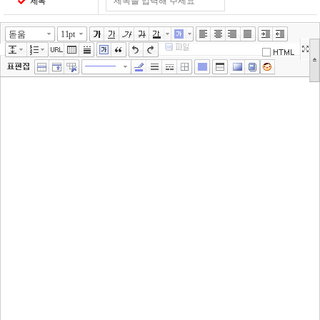
제목
돋움
11pt