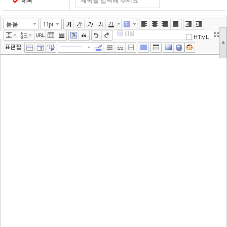
제목
돋움
11pt