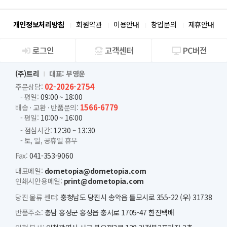
개인정보처리방침
회원약관
이용안내
창업문의
제휴안내
로그인
고객센터
PC버전
회사소개
(주)트리
대표: 부영운
02-2026-2754
주문상담:
- 평일:
09:00 ~ 18:00
1566-6779
배송 · 교환 · 반품문의:
- 평일:
10:00 ~ 16:00
- 점심시간:
12:30 ~ 13:30
- 토, 일, 공휴일 휴무
Fax:
041-353-9060
대표메일:
dometopia@dometopia.com
인쇄시안용메일:
print@dometopia.com
당진 물류 센터:
충청남도 당진시 송악읍 틀모시로 355-22 (우) 31738
반품주소:
충남 홍성군 홍성읍 충서로 1705-47 한진택배