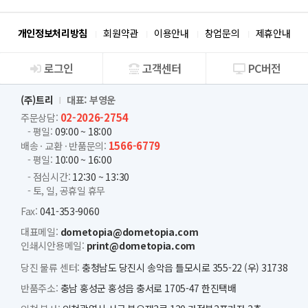
개인정보처리방침
회원약관
이용안내
창업문의
제휴안내
로그인
고객센터
PC버전
회사소개
(주)트리
대표: 부영운
02-2026-2754
주문상담:
- 평일:
09:00 ~ 18:00
1566-6779
배송 · 교환 · 반품문의:
- 평일:
10:00 ~ 16:00
- 점심시간:
12:30 ~ 13:30
- 토, 일, 공휴일 휴무
Fax:
041-353-9060
대표메일:
dometopia@dometopia.com
인쇄시안용메일:
print@dometopia.com
당진 물류 센터:
충청남도 당진시 송악읍 틀모시로 355-22 (우) 31738
반품주소:
충남 홍성군 홍성읍 충서로 1705-47 한진택배