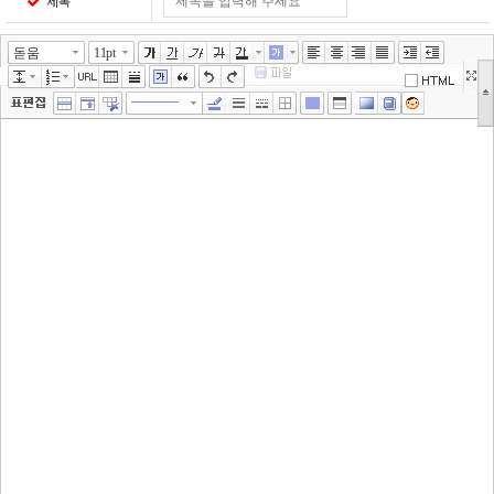
제목
돋움
11pt