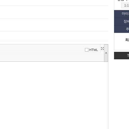
마이
장
주
최