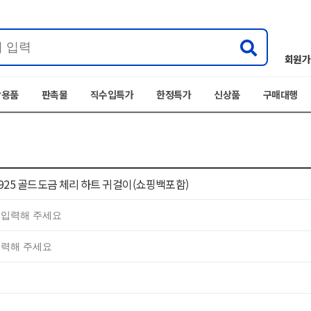
회원가
박용품
판촉물
직수입특가
한정특가
신상품
구매대행
925 골드도금 체리 하트 귀걸이(쇼핑백포함)