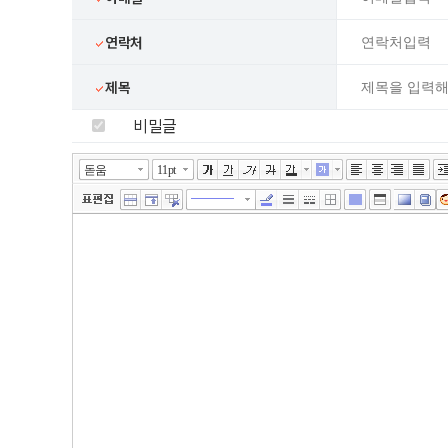
연락처
제목
비밀글
넓게쓰기
툴바 더보기
에디터
돋움
11pt