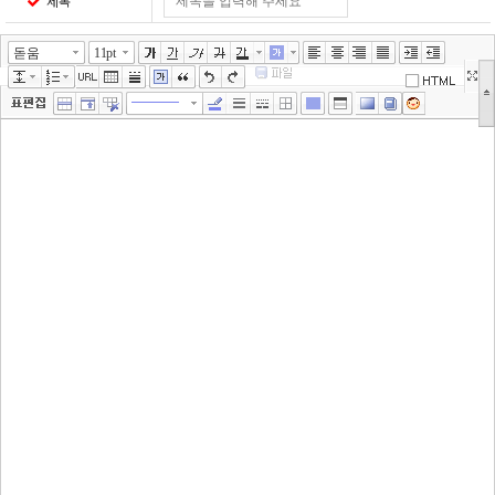
제목
돋움
11pt