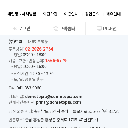
개인정보처리방침
회원약관
이용안내
창업문의
제휴안내
로그인
고객센터
PC버전
회사소개
(주)트리
대표: 부영운
02-2026-2754
주문상담:
- 평일:
09:00 ~ 18:00
1566-6779
배송 · 교환 · 반품문의:
- 평일:
10:00 ~ 16:00
- 점심시간:
12:30 ~ 13:30
- 토, 일, 공휴일 휴무
Fax:
041-353-9060
대표메일:
dometopia@dometopia.com
인쇄시안용메일:
print@dometopia.com
당진 물류 센터:
충청남도 당진시 송악읍 틀모시로 355-22 (우) 31738
반품주소:
충남 홍성군 홍성읍 충서로 1705-47 한진택배