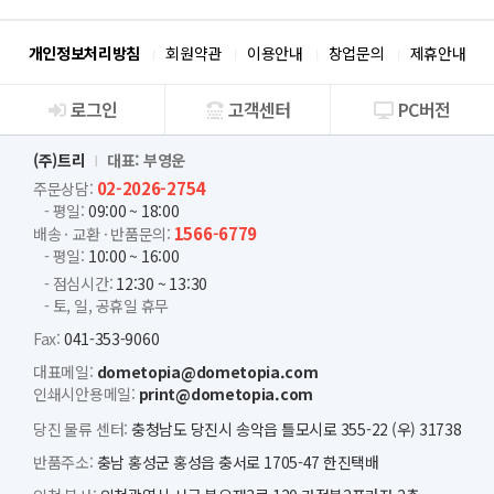
개인정보처리방침
회원약관
이용안내
창업문의
제휴안내
로그인
고객센터
PC버전
회사소개
(주)트리
대표: 부영운
02-2026-2754
주문상담:
- 평일:
09:00 ~ 18:00
1566-6779
배송 · 교환 · 반품문의:
- 평일:
10:00 ~ 16:00
- 점심시간:
12:30 ~ 13:30
- 토, 일, 공휴일 휴무
Fax:
041-353-9060
대표메일:
dometopia@dometopia.com
인쇄시안용메일:
print@dometopia.com
당진 물류 센터:
충청남도 당진시 송악읍 틀모시로 355-22 (우) 31738
반품주소:
충남 홍성군 홍성읍 충서로 1705-47 한진택배