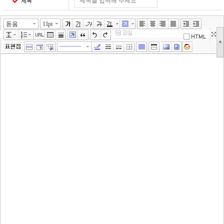
제목
돋움
11pt