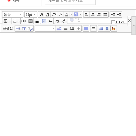
제목
돋움
11pt