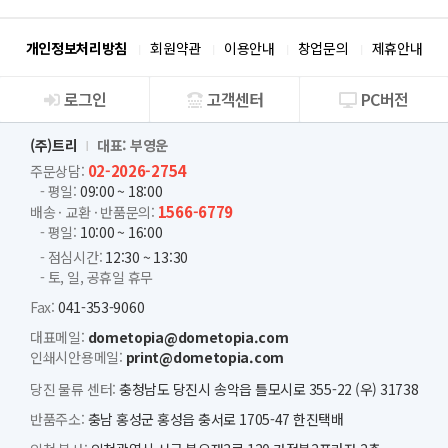
개인정보처리방침
회원약관
이용안내
창업문의
제휴안내
로그인
고객센터
PC버전
회사소개
(주)트리
대표: 부영운
02-2026-2754
주문상담:
- 평일:
09:00 ~ 18:00
1566-6779
배송 · 교환 · 반품문의:
- 평일:
10:00 ~ 16:00
- 점심시간:
12:30 ~ 13:30
- 토, 일, 공휴일 휴무
Fax:
041-353-9060
대표메일:
dometopia@dometopia.com
인쇄시안용메일:
print@dometopia.com
당진 물류 센터:
충청남도 당진시 송악읍 틀모시로 355-22 (우) 31738
반품주소:
충남 홍성군 홍성읍 충서로 1705-47 한진택배