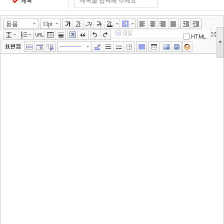
제목
돋움
11pt