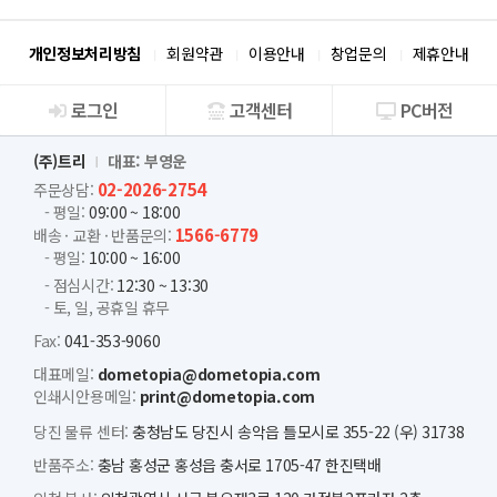
개인정보처리방침
회원약관
이용안내
창업문의
제휴안내
로그인
고객센터
PC버전
회사소개
(주)트리
대표: 부영운
02-2026-2754
주문상담:
- 평일:
09:00 ~ 18:00
1566-6779
배송 · 교환 · 반품문의:
- 평일:
10:00 ~ 16:00
- 점심시간:
12:30 ~ 13:30
- 토, 일, 공휴일 휴무
Fax:
041-353-9060
대표메일:
dometopia@dometopia.com
인쇄시안용메일:
print@dometopia.com
당진 물류 센터:
충청남도 당진시 송악읍 틀모시로 355-22 (우) 31738
반품주소:
충남 홍성군 홍성읍 충서로 1705-47 한진택배