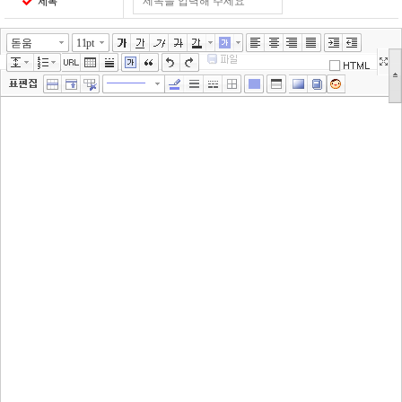
제목
돋움
11pt