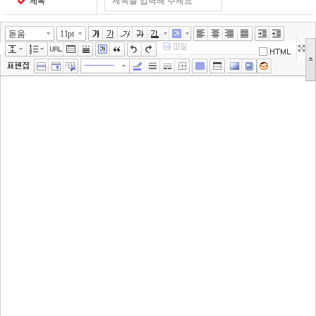
제목
돋움
11pt