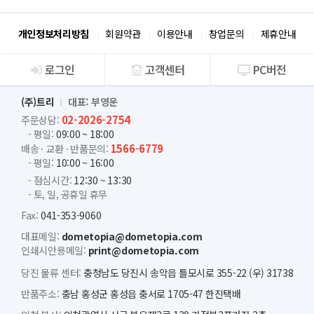
개인정보처리방침
회원약관
이용안내
창업문의
제휴안내
로그인
고객센터
PC버전
회사소개
(주)트리
대표: 부영운
02-2026-2754
주문상담:
- 평일:
09:00 ~ 18:00
1566-6779
배송 · 교환 · 반품문의:
- 평일:
10:00 ~ 16:00
- 점심시간:
12:30 ~ 13:30
- 토, 일, 공휴일 휴무
Fax:
041-353-9060
대표메일:
dometopia@dometopia.com
인쇄시안용메일:
print@dometopia.com
당진 물류 센터:
충청남도 당진시 송악읍 틀모시로 355-22 (우) 31738
반품주소:
충남 홍성군 홍성읍 충서로 1705-47 한진택배