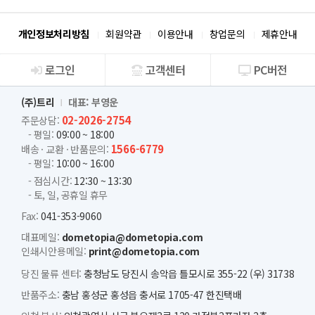
개인정보처리방침
회원약관
이용안내
창업문의
제휴안내
로그인
고객센터
PC버전
회사소개
(주)트리
대표: 부영운
02-2026-2754
주문상담:
- 평일:
09:00 ~ 18:00
1566-6779
배송 · 교환 · 반품문의:
- 평일:
10:00 ~ 16:00
- 점심시간:
12:30 ~ 13:30
- 토, 일, 공휴일 휴무
Fax:
041-353-9060
대표메일:
dometopia@dometopia.com
인쇄시안용메일:
print@dometopia.com
당진 물류 센터:
충청남도 당진시 송악읍 틀모시로 355-22 (우) 31738
반품주소:
충남 홍성군 홍성읍 충서로 1705-47 한진택배