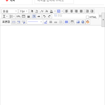
제목
돋움
11pt