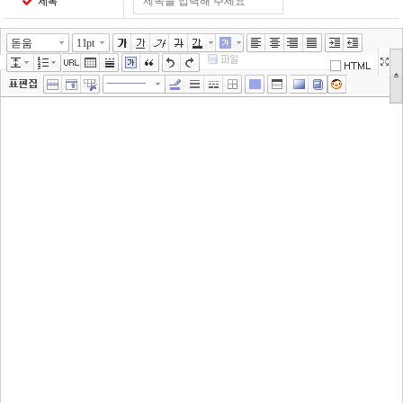
제목
돋움
11pt