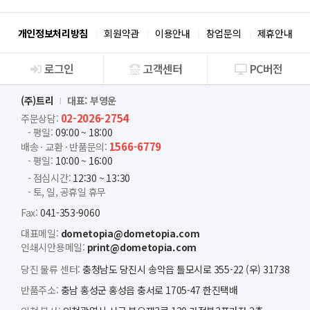
개인정보처리방침
회원약관
이용안내
창업문의
제휴안내
로그인
고객센터
PC버전
회사소개
(주)트리
대표: 부영운
02-2026-2754
주문상담:
- 평일:
09:00 ~ 18:00
1566-6779
배송 · 교환 · 반품문의:
- 평일:
10:00 ~ 16:00
- 점심시간:
12:30 ~ 13:30
- 토, 일, 공휴일 휴무
Fax:
041-353-9060
대표메일:
dometopia@dometopia.com
인쇄시안용메일:
print@dometopia.com
당진 물류 센터:
충청남도 당진시 송악읍 틀모시로 355-22 (우) 31738
반품주소:
충남 홍성군 홍성읍 충서로 1705-47 한진택배